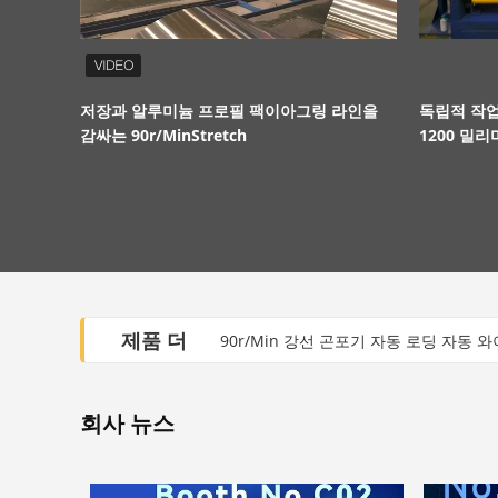
저장과 알루미늄 프로필 팩이아그링 라인을
독립적 작업
감싸는 90r/MinStretch
1200 밀
제품 더
90r/Min 강선 곤포기 자동 로딩 자동 
자동 수평선상 고속도 전환 전선과 회전
회사 뉴스