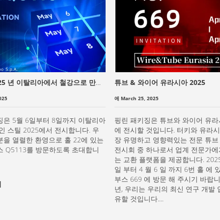
25 년 이탈리아에서 철강으로 만들
튜브 & 와이어 유라시아 2025
025
에 March 25, 2025
징은 5월 6일부터 8일까지 이탈리아
핑린 패키징은 튜브와 와이어 유라시
인 스틸 2025에서 전시합니다. 우
에 전시할 것입니다. 터키와 유라
을 열렬한 환영으로 홀 22에 있는
장 유명하고 영향력있는 전문 튜브
스 Q5113를 방문하도록 초대합니
전시회 중 하나로서 업계 전문가에
는 교환 플랫폼을 제공합니다. 2025 
일 부터 4 월 6 일 까지 6번 홀 에
부스 669 에 방문 해 주시기 바랍니다
기
년, 우리는 우리의 최신 연구 개발
유할 것입니다....