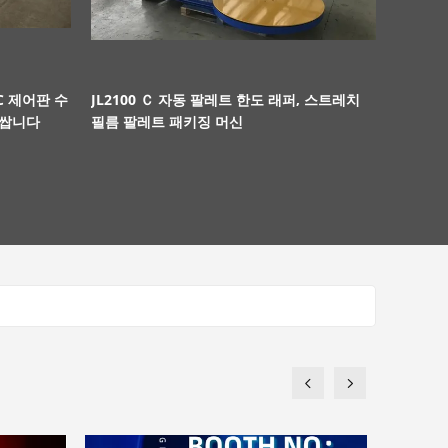
C 제어판 수
JL2100 Ｃ 자동 팔레트 한도 래퍼, 스트레치
높은 신뢰도 
감쌉니다
필름 팔레트 패키징 머신
터 수평선상