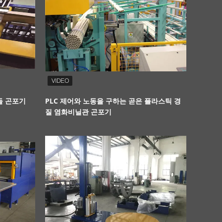
들 곤포기
PLC 제어와 노동을 구하는 곧은 플라스틱 경
라인 동 테
질 염화비닐관 곤포기