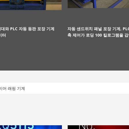
대와 PLC 자동 동판 포장 기계
자동 샌드위치 패널 포장 기계, PL
리미터
축 제어가 로딩 100 킬로그램을 
와이어 래핑 기계
식 십자문과 케이블 곤포기