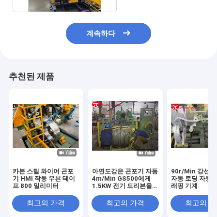
계속하다
추천된 제품
카본 스틸 와이어 곤포
아연도강은 곤포기 자동
90r/Min 강선
기 HMI 작동 우븐 테이
4m/Min GS500에게
자동 로딩 자동 
프 800 밀리미터
1.5KW 전기 드리븐을
래핑 기계
전송합니다
최고의 가격
최고의 가격
최고의 