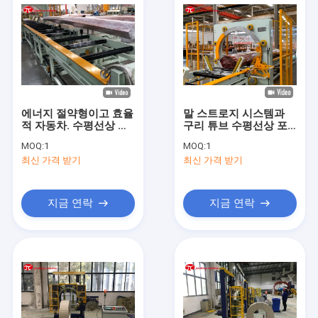
에너지 절약형이고 효율
말 스트로지 시스템과
적 자동차. 수평선상 구
구리 튜브 수평선상 포
리관 포장 기계
장 선
MOQ:
1
MOQ:
1
최신 가격 받기
최신 가격 받기
지금 연락
지금 연락
집
제품
우리에 대하여