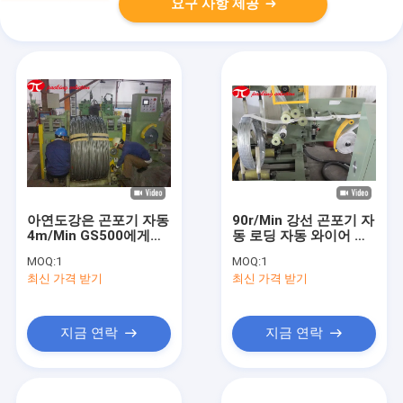
요구 사항 제공
아연도강은 곤포기 자동
90r/Min 강선 곤포기 자
4m/Min GS500에게
동 로딩 자동 와이어 래
1.5KW 전기 드리븐을
핑 기계
MOQ:
1
MOQ:
1
전송합니다
최신 가격 받기
최신 가격 받기
지금 연락
지금 연락