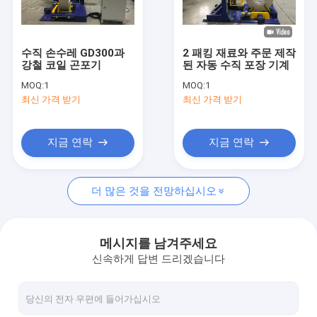
공장 여행
품질 관리
수직 손수레 GD300과
2 패킹 재료와 주문 제작
강철 코일 곤포기
된 자동 수직 포장 기계
연락주세요
MOQ:
1
MOQ:
1
최신 가격 받기
최신 가격 받기
뉴스
인용문을 요구하세요
지금 연락
지금 연락
더 많은 것을 전망하십시오
동판 패킹 라인
동판 포장 기계
메시지를 남겨주세요
신속하게 답변 드리겠습니다
알루미늄 코일 패킹 라인
알루미늄 코일 포장 기계