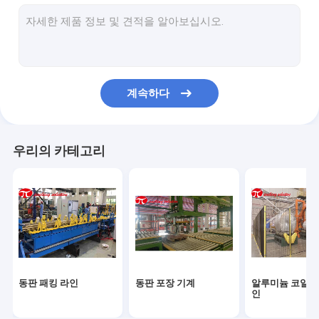
강철 코일 포장 라인
강철 코일 곤포기
강선 곤포기
계속하다
스틸 튜브 곤포기
곤포기를 지니기
우리의 카테고리
파이프 곤포기
타이어 포장기
코일 틸터
수평선상 포장 기계
동판 패킹 라인
동판 포장 기계
알루미늄 코일 패
팔레트 래퍼
인