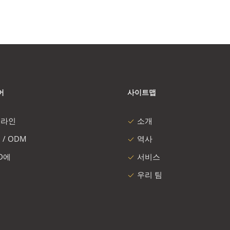
어
사이트맵
 라인
소개
 / ODM
역사
 D에
서비스
우리 팀