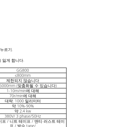
누르기.
 잃게 합니다.
GG800
≤800mm
제한되지 않습니다
-6000mm (맞춤화될 수 있습니다)
1-10m/min에 대해
70r/min에 대해
대략. 1000 밀리미터
약 10%-90%
약 2.4 kw
380V/ 3 phase/50Hz
프 / 니트 테이프 / 앤티-러스트 테이
프 / 방수 tape/