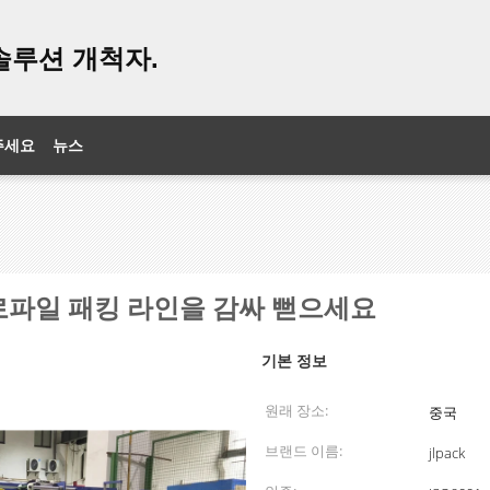
솔루션 개척자.
주세요
뉴스
로파일 패킹 라인을 감싸 뻗으세요
기본 정보
원래 장소:
중국
브랜드 이름:
jlpack