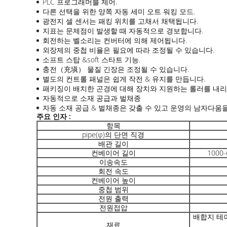
PLC 프로그래머블 제어.
다른 선택을 위한 양쪽 자동 세미 오트 워킹 모드.
광전지 셀 센서는 패킹 위치를 고채서 채택됩니다.
지표는 문제점이 발생할 때 자동적으로 경보합니다.
회전하는 벨소리는 컨버터에 의해 제어됩니다.
외장제의 중첩 비율은 필요에 따라 조정될 수 있습니다.
소프트 스탑 &soft 스타트 기능.
충전（充塡） 물질 긴장은 조정될 수 있습니다.
별도의 컨트롤 패널은 쉽게 작전 & 유지를 만듭니다.
패키징이 배치한 곤경에 대해 장치와 지원하는 롤러를 내리
자동적으로 소재 공급과 벌채종
자동 소재 공급 & 벌채종은 갖출 수 있고 운영의 남자다움을
주요 인자 :
항목
pipe(φ)의 단면 직경
배관 길이
컨베이어 길이
1000
이송속도
회전 속도
컨베이어 높이
중첩 범위
전원 출력
전원접압
배합지 테이
재료