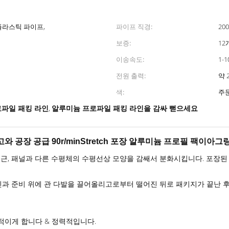
 플라스틱 파이프,
파이프 직경:
20
보증:
12
이송속도:
1-
전원 출력:
약 2
색:
주
로파일 패킹 라인
알루미늄 프로파일 패킹 라인을 감싸 뻗으세요
,
와 공장 공급 90r/minStretch 포장 알루미늄 프로필 팩이아그
 철근, 패널과 다른 수평체의 수평선상 모양을 감쌔서 분화시킵니다. 포장
과 준비 위에 관 다발을 끌어올리고로부터 떨어진 뒤로 패키지가 끝난 후
정적이게 합니다 & 정력적입니다.