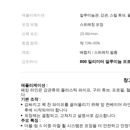
애플리케이션:
알루미늄관, 강관, 스틸 튜브,
포장 유형:
스트레칭 포장
선회 속도:
20-90r/min
중첩 범위:
약 10%-90%
재료:
배합지 / 스트레치 필름
800 밀리미터 알루미늄 프
강조하다:
창고
애플리케이션 :
패킹 라인은 강관류와 플라스틱 파이프, 구리 튜브, 프로필,
다.
기본 조작 :
감싸지고 꽉 찬 파이프를 끌어올리기 위해 앞 컨베이어 라인
후에 시작되어야 합니다.
외장제는 결합되고, 고쳐지고 설명서로 감소합니다.
주요 특징 :
더블-링 & 이중 마찰 휠 시스템은 포장을 더 안전하고 안