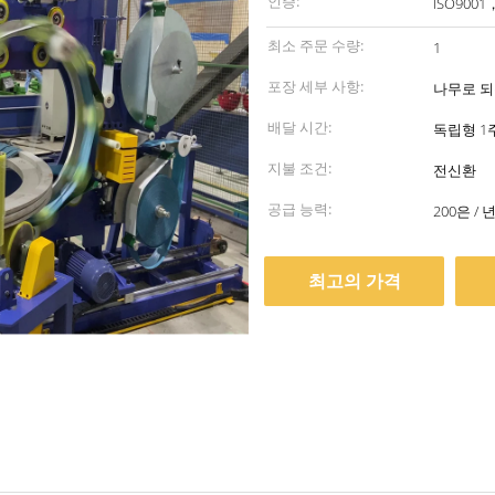
인증:
ISO9001
최소 주문 수량:
1
포장 세부 사항:
나무로 되는
배달 시간:
독립형 1주
지불 조건:
전신환
공급 능력:
200은 
최고의 가격