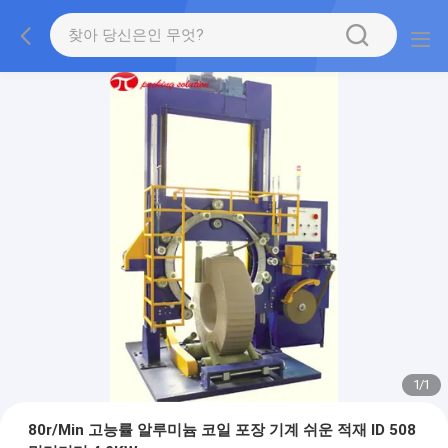
1
/
1
80r/Min 고능률 알루미늄 코일 포장 기계 쉬운 적재 ID 508