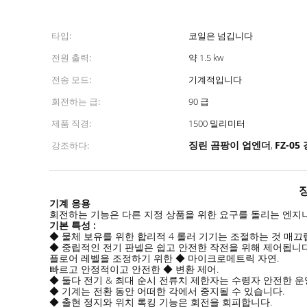
타입:
코일은 넘깁니다
전원 출력:
약 1.5 kw
전송 모드:
기계적입니다
회전하는 급:
90 급
제품 직경:
1500 밀리미터
징린 곰팡이 업엔더
FZ-0
강조하다:
,
징
기계 응용
회전하는 기능은 다른 지정 상품을 위한 요구를 돌리는 엔지
기본 특성 :
◆ 물체 보유를 위한 합리적 4 롤러 기기는 조절하는 것 매끄
◆ 중립적인 전기 판넬은 쉽고 안전한 작전을 위해 제어됩니다
플로어 레벨을 조정하기 위한 ◆ 마이크로메트릭 자연.
빠르고 안정적이고 안전한 ◆ 변환 제어.
◆ 둘다 전기 & 최대 순시 전류치 제한자는 수령자 안전한 
◆ 기계는 전환 동안 어떠한 각에서 중지될 수 있습니다.
◆ 출현 정지와 위치 록킹 기능은 회전을 회피합니다.