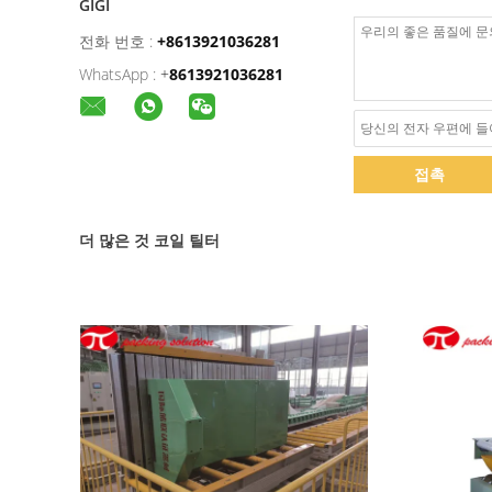
GIGI
전화 번호 :
+8613921036281
WhatsApp :
+
8613921036281
접촉
더 많은 것 코일 틸터