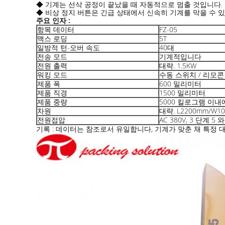
◆ 기계는 선삭 공정이 끝났을 때 자동적으로 멈출 것입니다.
◆ 비상 정지 버튼은 긴급 상태에서 신속히 기계를 막을 수 
주요 인자 :
항목 데이터
FZ-05
맥스 로딩
5T
일방적 턴-오버 속도
40대
전송 모드
기계적입니다
전원 출력
대략. 1.5KW
워킹 모드
수동 스위치 / 리모콘
제품 폭
600 밀리미터
제품 직경
1500 밀리미터
제품 중량
5000 킬로그램 이내
차원
대략. L2200mm/W10
전원접압
AC 380V, 3 단계 5
기록 : 데이터는 참조로서 유일합니다, 기계가 맞춘 채 특정 